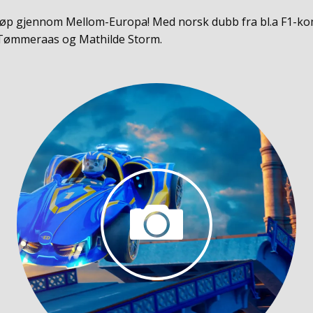
 billøp gjennom Mellom-Europa! Med norsk dubb fra bl.a F1-k
Tømmeraas og Mathilde Storm.