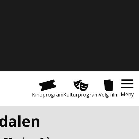
Meny
Kinoprogram
Kulturprogram
Velg film
edalen