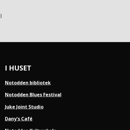
n
)
I HUSET
Notodden bibliotek
Notodden Blues Festival
Juke Joint Studio
Dany's Café