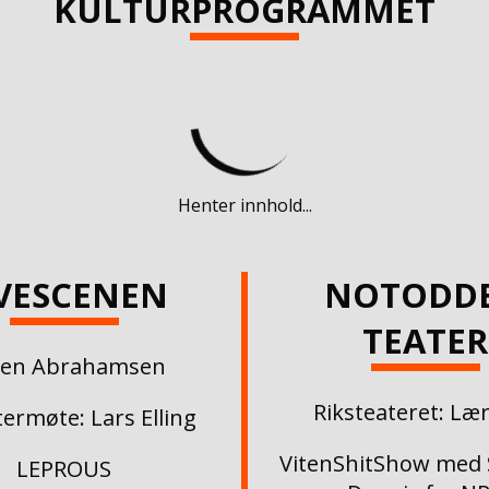
KULTURPROGRAMMET
Henter innhold...
IVESCENEN
NOTODD
TEATER
pen Abrahamsen
Riksteateret: Læ
termøte: Lars Elling
VitenShitShow med 
LEPROUS