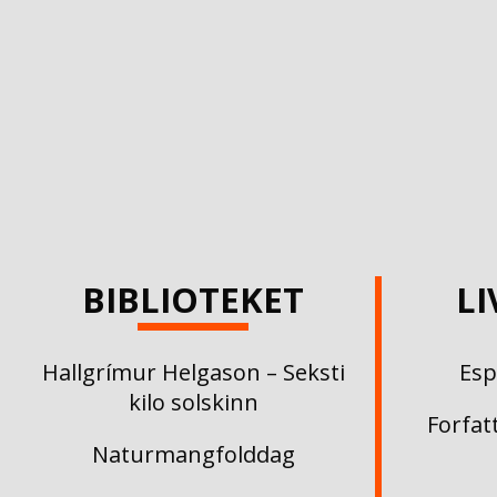
BIBLIOTEKET
L
Hallgrímur Helgason – Seksti
Es
kilo solskinn
Forfat
Naturmangfolddag