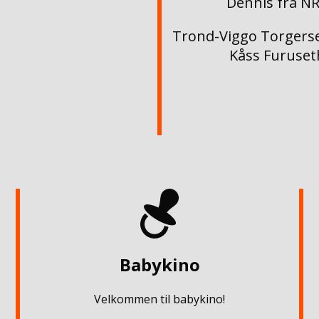
Dennis fra N
Trond-Viggo Torgerse
Kåss Furuset
Babykino
Velkommen til babykino!