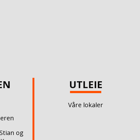
EN
UTLEIE
Våre lokaler
reren
Stian og