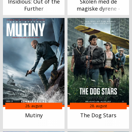
Insidious: Out of the
Skolen med de
Further
magiske dyrene -
Filmen
28. august
28. august
Mutiny
The Dog Stars