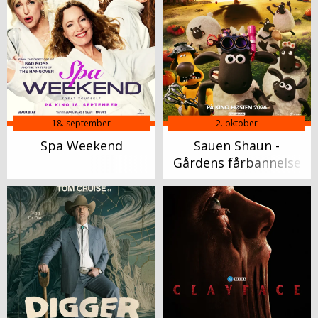
18. september
2. oktober
Spa Weekend
Sauen Shaun -
Gårdens fårbannelse