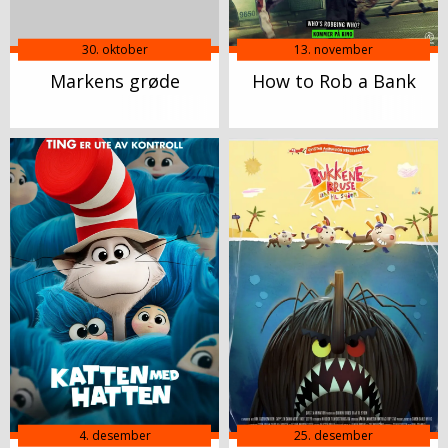
30. oktober
13. november
Markens grøde
How to Rob a Bank
4. desember
25. desember