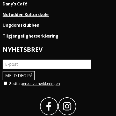
Dany's Café
Notodden Kulturskole
Ungdomsklubben
Tilgjengelighetserklæring
NYHETSBREV
Godta
personvernerklæringen