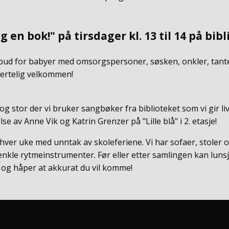
 en bok!" på tirsdager kl. 13 til 14 på bibl
lbud for babyer med omsorgspersoner, søsken, onkler, tanter
hjertelig velkommen!
 og stor der vi bruker sangbøker fra biblioteket som vi gir li
e av Anne Vik og Katrin Grenzer på "Lille blå" i 2. etasje!
 hver uke med unntak av skoleferiene. Vi har sofaer, stoler
nkle rytmeinstrumenter. Før eller etter samlingen kan lunsj 
ss og håper at akkurat du vil komme!