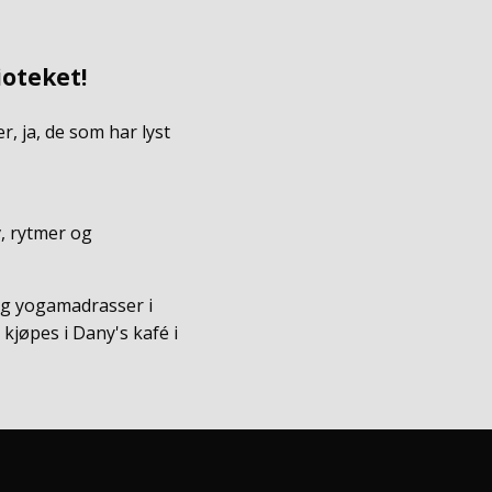
ioteket!
, ja, de som har lyst
v, rytmer og
 og yogamadrasser i
kjøpes i Dany's kafé i