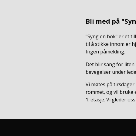
Bli med på "Syng
"Syng en bok" er et ti
til å stikke innom er 
Ingen påmelding.
Det blir sang for liten
bevegelser under ledels
Vi møtes på tirsdager
rommet, og vil bruke e
1. etasje. Vi gleder o